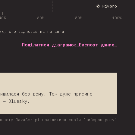
🚫 Нічого
40%
60%
80%
100%
их, хто відповів на питання
Поділитися діаграмою…
Експорт даних…
лишилася без дому. Тож дуже приємно
у — Bluesky.
льноту JavaScript поділитися своїм "вибором року"