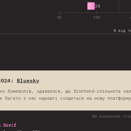
13
534
0%
20%
% від т
2024:
Bluesky
но божеволів, здавалося, що frontend-спільнота за
к багато з нас нарешті сходиться на нову платформ
Ми покликали спі
a Greif