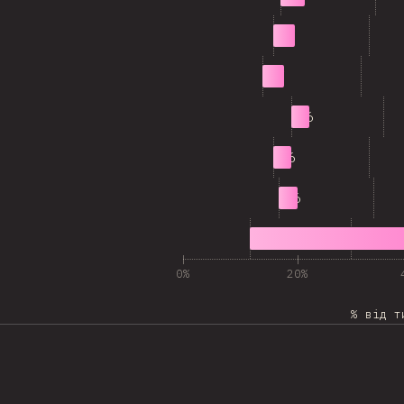
6
7
7
7
8
6
9
6
10
6
11
61
0%
20%
% від т