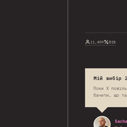
11,409
81%
Мій вибір 
Поки X повіль
бачити, що та
Sach