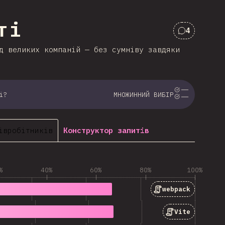
ті
4
Коментарі
д великих компаній — без сумніву завдяки
і?
МНОЖИННИЙ ВИБІР
івробітників
Конструктор запитів
%
40%
60%
80%
100%
webpack
Vite