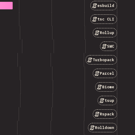
esbuild
tsc CLI
Rollup
SWC
Turbopack
Parcel
Biome
tsup
Rspack
Rolldown