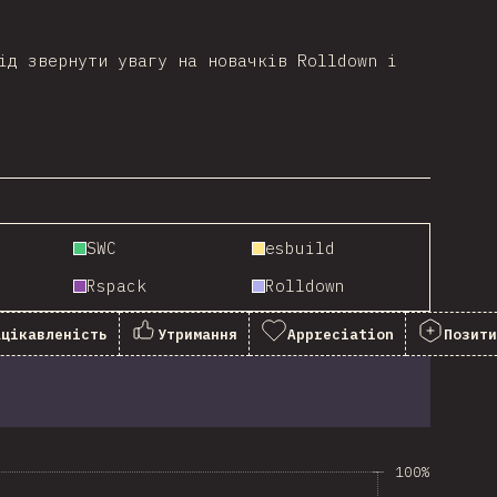
ід звернути увагу на новачків Rolldown і
SWC
esbuild
Rspack
Rolldown
ацікавленість
Утримання
Appreciation
Позити
100%