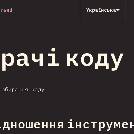
ільні
Українська
рачі коду
 збирання коду
ідношення інструме
ння на секцію