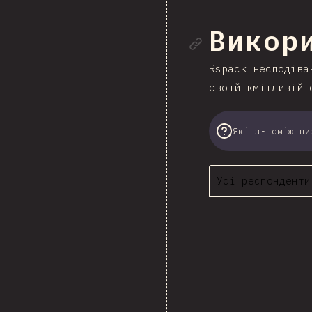
Посила
Викори
Rspack несподіва
своїй кмітливій 
Які з-поміж ци
Усі респонденти