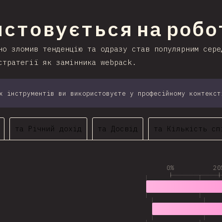
ння на секцію
стовується на робо
но зломив тенденцію та одразу став популярним сере
стратегії як замінника webpack.
х інструментів ви використовуєте у професійному контекст
та Річний дохід
та Досвід
та Кількість сп
0%
20
1
7,927
2
7,909