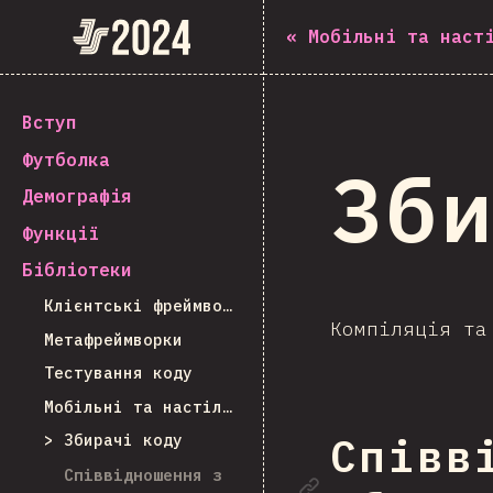
State of JavaScript 2024
«
Мобільні та наст
Вступ
Футболка
Зби
Демографія
Функції
Бібліотеки
Клієнтські фреймворки
Компіляція та
Метафреймворки
Тестування коду
Мобільні та настільні
Збирачі коду
Співв
Посила
Співвідношення з