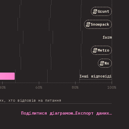
Grunt
Snowpack
farm
Metro
Nx
Інші відповіді
40%
60%
80%
100%
их, хто відповів на питання
Поділитися діаграмою…
Експорт даних…