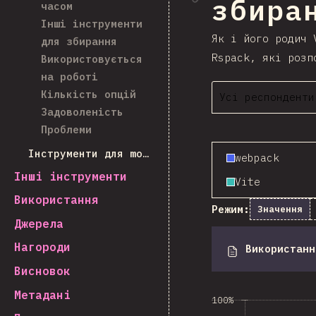
збиран
часом
Інші інструменти
Як і його родич 
для збирання
Rspack, які розп
Використовується
на роботі
Кількість опцій
Усі респонденти
Задоволеність
Проблеми
Інструменти для monorepo
webpack
Інші інструменти
Vite
Використання
Режим:
Значення
Джерела
Нагороди
Використанн
Висновок
Метадані
100%