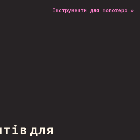
Інструменти для monorepo
»
нтів для