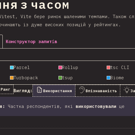
ня з часом
Vitest, Vite бере ринок шаленими темпами. Також сл
очинають із дуже високих позицій у рейтингах.
Конструктор запитів
Parcel
Rollup
tsc CLI
Turbopack
tsup
Biome
Ранг
Вигляд:
Використання
Впізнаваність
З
я
:
Частка респондентів, які
використовували
це